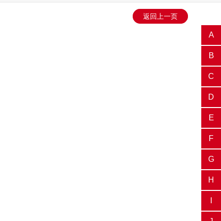
返回上一页
A
B
C
D
E
F
G
H
I